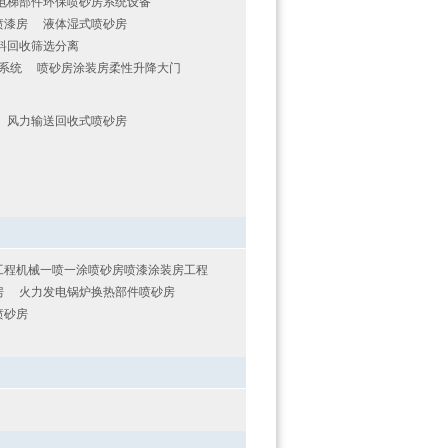
电梯部件环保喷砂房系统设备
喷漆房
液体湿式喷砂房
料回收筛选分离
系统
喷砂房涂装房柔性升降大门
风力输送回收式喷砂房
工程机械一喷一涂喷砂房喷漆涂装房工程
房
火力发电锅炉换热部件喷砂房
喷砂房