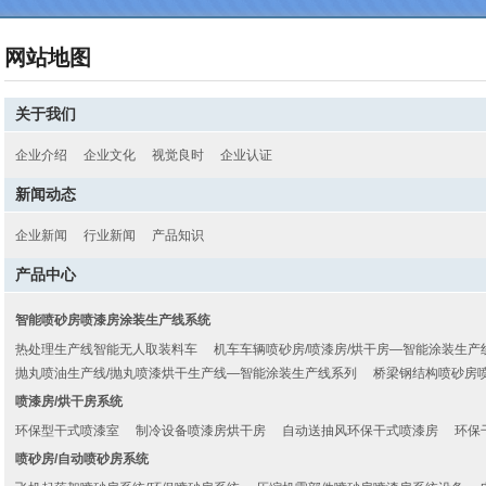
网站地图
关于我们
企业介绍
企业文化
视觉良时
企业认证
新闻动态
企业新闻
行业新闻
产品知识
产品中心
智能喷砂房喷漆房涂装生产线系统
热处理生产线智能无人取装料车
机车车辆喷砂房/喷漆房/烘干房—智能涂装生产
抛丸喷油生产线/抛丸喷漆烘干生产线—智能涂装生产线系列
桥梁钢结构喷砂房
喷漆房/烘干房系统
环保型干式喷漆室
制冷设备喷漆房烘干房
自动送抽风环保干式喷漆房
环保
喷砂房/自动喷砂房系统