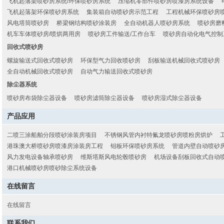
飞机起落架喷砂房系统/环保喷砂房系统
压缩机零部件喷砂房喷漆房系统设备
飞机起落架环保喷砂房系统
集装箱自动喷砂房示范工程
工程机械环保喷砂房
风电塔筒喷砂房
桥梁钢结构喷砂涂装房
全自动机器人喷砂房系统
喷砂房磨
机车车体喷砂房/喷烘两用房
喷砂房工件输送/工作台车
喷砂房自动化电气控制
回收式喷砂房
螺旋输送式回收式喷砂房
环保型气力回收喷砂房
刮板输送机械回收式喷砂房
全自动机械回收式喷砂房
自动气力输送回收式喷砂房
除尘器系统
喷砂房布袋除尘器设备
喷砂房滤筒除尘器设备
喷砂房湿式除尘器设备
产品应用
二喷三涂船舶分段喷砂涂装房项目
不锈钢风管内衬特氟龙喷砂房喷粉房烘炉
港珠澳大桥喷砂房喷漆房涂装房工程
钼板环保喷砂房系统
管道内壁自动喷砂
风力发电设备轴承喷砂房
维斯塔斯风电轮毂喷砂房
机场设备刮板回收式自动
港口机械喷砂房喷砂除尘系统设备
在线留言
在线留言
联系我们